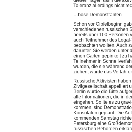
diesen Tagen kann die aktiv
Toleranz allerdings nicht re
…böse Demonstranten
Schon vor Gipfelbeginn gab
verschiedenen russischen S
bereits über 100 Personen v
auch Teilnehmer des Legal-
beobachten wollten. Auch zw
darunter. Sie werden unter 
einen Garten gepinkelt zu 
Teilnehmer in Schnellverfahr
wurden, die sie während der
ziehen, wurde das Verfahren
Russische Aktivisten haben m
Zivilgesellschaft appelliert
Berlin wurde die Bitte au
alle Informationen, die in 
eingehen. Sollte es zu gra
kommen, sind Demonstration
Konsulaten geplant. Die Auf
kommenden Samstag richten.
Petersburg eine Großdemons
russischen Behörden erkläre