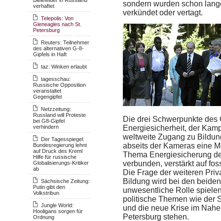
sondern wurden schon lange
verhaftet
verkündet oder vertagt.
Telepolis: Von
Gleneagles nach St.
Petersburg
Reuters: Teilnehmer
des alternativen G-8-
Gipfels in Haft
taz: Winken erlaubt
tagesschau:
Russische Opposition
veranstaltet
Gegengipfel
Netzzeitung:
Russland will Proteste
Die drei Schwerpunkte des G
bei G8-Gipfel
verhindern
Energiesicherheit, der Kamp
weltweite Zugang zu Bildun
Der Tagesspiegel:
abseits der Kameras eine Me
Bundesregierung lehnt
auf Druck des Kreml
Thema Energiesicherung der
Hilfe für russische
verbunden, verstärkt auf fos
Globalisierungs-Kritiker
ab
Die Frage der weiteren Priv
Bildung wird bei den beide
Sächsische Zeitung:
Putin gibt den
unwesentliche Rolle spielen.
Volkstribun
politische Themen wie der 
Jungle World:
und die neue Krise im Nahe
Hooligans sorgen für
Petersburg stehen.
Ordnung