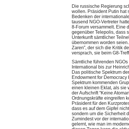
Die russische Regierung sc
wollen. Präsident Putin hat
Bedenken der internationale
tausend
NGO
-Vertreter hat
8-Forum versammelt. Eine 
gegenüber Telepolis, dass 
Unterkunft sämtlicher Teil
übernommen worden seien. S
Zaren”, der sich die Kritik d
versprach, sie beim G8-Tref
Sämtliche führenden NGOs
International bis zur Heinric
Das politische Spektrum der 
Endowment for Democracy b
Spektrum kommenden Gruppe
einen kleinen Eklat, als sie
der Aufschrift “Keine Atoma
Ordnungskräfte eingreifen k
Präsident für den Kurzprotest
dass es auf dem Gipfel nich
sondern um die Sicherheit 
Zumindest vor der internatio
gelernt, wie man im moderne