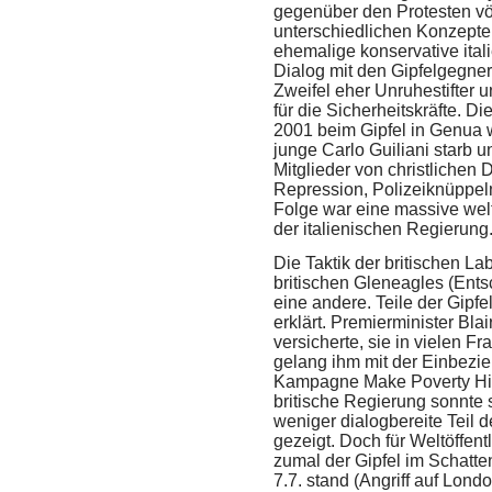
gegenüber den Protesten völl
unterschiedlichen Konzepte 
ehemalige konservative itali
Dialog mit den Gipfelgegner
Zweifel eher Unruhestifter u
für die Sicherheitskräfte. Di
2001 beim Gipfel in Genua w
junge Carlo Guiliani starb 
Mitglieder von christlichen 
Repression, Polizeiknüppel
Folge war eine massive wel
der italienischen Regierung
Die Taktik der britischen La
britischen Gleneagles (Ent
eine andere. Teile der Gipfel
erklärt. Premierminister Bla
versicherte, sie in vielen F
gelang ihm mit der Einbezie
Kampagne Make Poverty His
britische Regierung sonnte
weniger dialogbereite Teil
gezeigt. Doch für Weltöffen
zumal der Gipfel im Schatt
7.7. stand (Angriff auf Lon