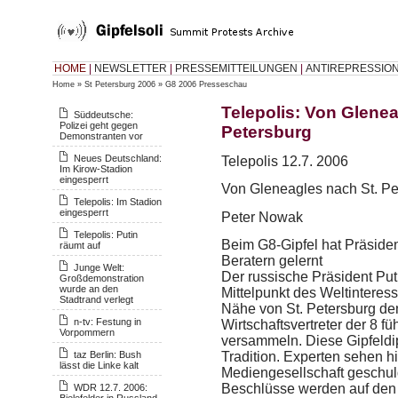
HOME
|
NEWSLETTER
|
PRESSEMITTEILUNGEN
|
ANTIREPRESSIO
Home
»
St Petersburg 2006
»
G8 2006 Presseschau
Telepolis: Von Glenea
Süddeutsche:
Polizei geht gegen
Petersburg
Demonstranten vor
Neues Deutschland:
Telepolis 12.7. 2006
Im Kirow-Stadion
eingesperrt
Von Gleneagles nach St. Pe
Telepolis: Im Stadion
eingesperrt
Peter Nowak
Telepolis: Putin
Beim G8-Gipfel hat Präsiden
räumt auf
Beratern gelernt
Junge Welt:
Der russische Präsident Put
Großdemonstration
wurde an den
Mittelpunkt des Weltinteres
Stadtrand verlegt
Nähe von St. Petersburg den
n-tv: Festung in
Wirtschaftsvertreter der 8 f
Vorpommern
versammeln. Diese Gipfeldipl
taz Berlin: Bush
Tradition. Experten sehen hi
lässt die Linke kalt
Mediengesellschaft geschul
Beschlüsse werden auf den G
WDR 12.7. 2006:
Bielefelder in Russland