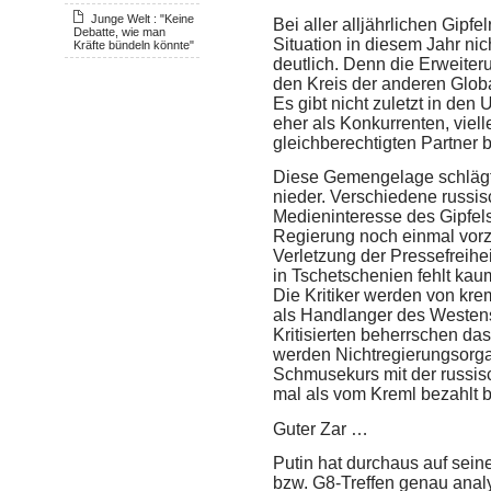
Junge Welt : "Keine
Bei aller alljährlichen Gipfe
Debatte, wie man
Situation in diesem Jahr ni
Kräfte bündeln könnte"
deutlich. Denn die Erweiter
den Kreis der anderen Globa
Es gibt nicht zuletzt in den
eher als Konkurrenten, viell
gleichberechtigten Partner b
Diese Gemengelage schlägt 
nieder. Verschiedene russi
Medieninteresse des Gipfels,
Regierung noch einmal vorz
Verletzung der Pressefreihe
in Tschetschenien fehlt ka
Die Kritiker werden von kre
als Handlanger des Westens
Kritisierten beherrschen da
werden Nichtregierungsorga
Schmusekurs mit der russis
mal als vom Kreml bezahlt 
Guter Zar …
Putin hat durchaus auf seine
bzw. G8-Treffen genau anal