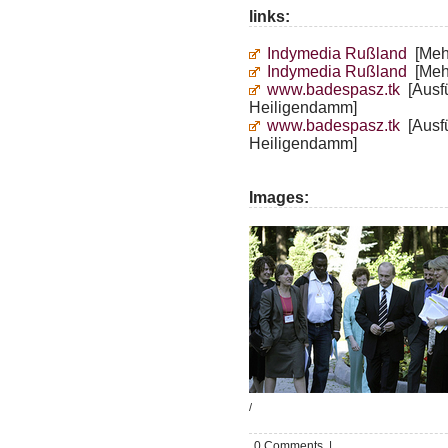
links:
Indymedia Rußland
[Mehr
Indymedia Rußland
[Mehr
www.badespasz.tk
[Ausfü
Heiligendamm]
www.badespasz.tk
[Ausfü
Heiligendamm]
Images:
/
0 Comments |