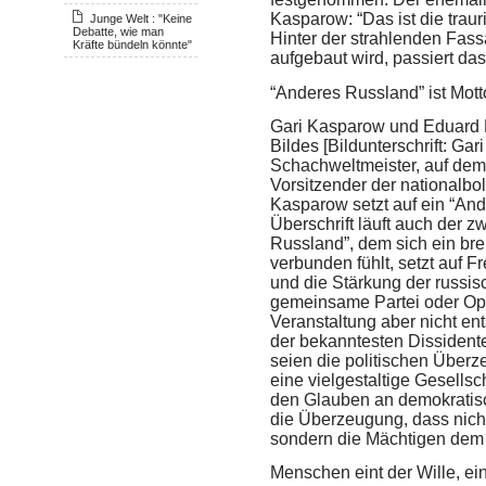
Kasparow: “Das ist die traur
Junge Welt : "Keine
Debatte, wie man
Hinter der strahlenden Fass
Kräfte bündeln könnte"
aufgebaut wird, passiert da
“Anderes Russland” ist Mot
Gari Kasparow und Eduard 
Bildes [Bildunterschrift: Ga
Schachweltmeister, auf dem
Vorsitzender der nationalbo
Kasparow setzt auf ein “And
Überschrift läuft auch der 
Russland”, dem sich ein brei
verbunden fühlt, setzt auf 
und die Stärkung der russisc
gemeinsame Partei oder Op
Veranstaltung aber nicht en
der bekanntesten Dissidente
seien die politischen Überze
eine vielgestaltige Gesells
den Glauben an demokratisc
die Überzeugung, dass nicht
sondern die Mächtigen dem 
Menschen eint der Wille, e