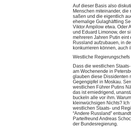
Auf dieser Basis also disku
Menschen miteinander, die
saßen und die eigentlich au
ehemalige Gulaghäftling Ser
Viktor Ampilow etwa. Oder A
und Eduard Limonow, der si
mehreren Jahren Putin eint 
Russland aufzubauen, in de
konkurrieren können, auch 
Westliche Regierungschefs
Dass die westlichen Staats
am Wochenende in Petersbur
glauben diese Dissidenten n
Gegengipfel in Moskau. Serg
westlichen Führer Putins Nä
das ist erniedrigend, unans
buckeln alle vor ihm. Warum
kleinwüchsigen Nichts? Ich 
westlichen Staats- und Reg
“Andere Russland” entsandt.
Parteifreund Andreas Schoc
der Bundesregierung.