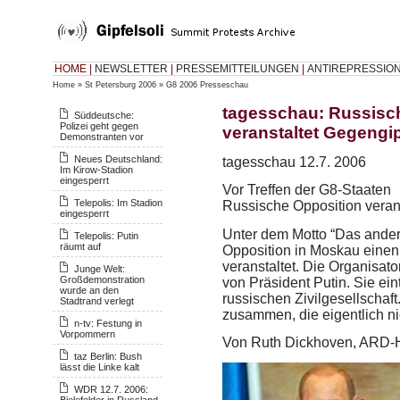
HOME
|
NEWSLETTER
|
PRESSEMITTEILUNGEN
|
ANTIREPRESSIO
Home
»
St Petersburg 2006
»
G8 2006 Presseschau
tagesschau: Russisc
Süddeutsche:
Polizei geht gegen
veranstaltet Gegengip
Demonstranten vor
Neues Deutschland:
tagesschau 12.7. 2006
Im Kirow-Stadion
eingesperrt
Vor Treffen der G8-Staaten
Telepolis: Im Stadion
Russische Opposition veran
eingesperrt
Unter dem Motto “Das ander
Telepolis: Putin
räumt auf
Opposition in Moskau einen
veranstaltet. Die Organisato
Junge Welt:
Großdemonstration
von Präsident Putin. Sie ei
wurde an den
russischen Zivilgesellschaf
Stadtrand verlegt
zusammen, die eigentlich ni
n-tv: Festung in
Vorpommern
Von Ruth Dickhoven,
ARD
-
taz Berlin: Bush
lässt die Linke kalt
WDR 12.7. 2006:
Bielefelder in Russland