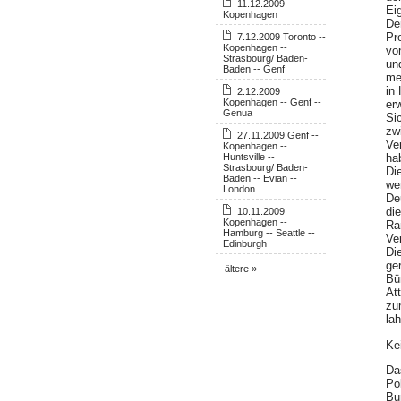
11.12.2009
Eig
Kopenhagen
De
Pr
7.12.2009 Toronto --
Kopenhagen --
vo
Strasbourg/ Baden-
un
Baden -- Genf
me
in
2.12.2009
Kopenhagen -- Genf --
er
Genua
Si
zw
27.11.2009 Genf --
Ve
Kopenhagen --
Huntsville --
hab
Strasbourg/ Baden-
Di
Baden -- Evian --
we
London
De
di
10.11.2009
Kopenhagen --
Ra
Hamburg -- Seattle --
Ve
Edinburgh
Di
ge
ältere »
Bü
At
zu
la
Ke
Da
Po
Bu