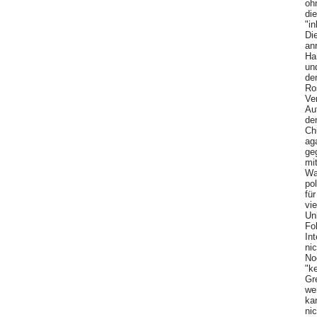
oh
di
"in
Di
an
Ha
un
de
Ro
Ver
Au
de
Ch
ag
ge
mi
Was
po
fü
vie
Un
Fo
In
ni
No
"k
Gr
we
ka
ni