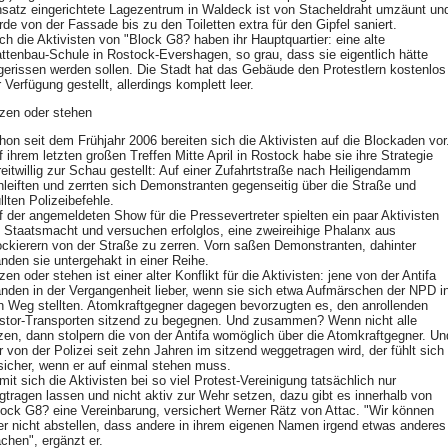
nsatz eingerichtete Lagezentrum in Waldeck ist von Stacheldraht umzäunt un
rde von der Fassade bis zu den Toiletten extra für den Gipfel saniert.
ch die Aktivisten von "Block G8? haben ihr Hauptquartier: eine alte
attenbau-Schule in Rostock-Evershagen, so grau, dass sie eigentlich hätte
gerissen werden sollen. Die Stadt hat das Gebäude den Protestlern kostenlos
 Verfügung gestellt, allerdings komplett leer.
tzen oder stehen
hon seit dem Frühjahr 2006 bereiten sich die Aktivisten auf die Blockaden vor
f ihrem letzten großen Treffen Mitte April in Rostock habe sie ihre Strategie
reitwillig zur Schau gestellt: Auf einer Zufahrtstraße nach Heiligendamm
hleiften und zerrten sich Demonstranten gegenseitig über die Straße und
llten Polizeibefehle.
f der angemeldeten Show für die Pressevertreter spielten ein paar Aktivisten
e Staatsmacht und versuchen erfolglos, eine zweireihige Phalanx aus
ockierern von der Straße zu zerren. Vorn saßen Demonstranten, dahinter
anden sie untergehakt in einer Reihe.
zen oder stehen ist einer alter Konflikt für die Aktivisten: jene von der Antifa
anden in der Vergangenheit lieber, wenn sie sich etwa Aufmärschen der NPD i
n Weg stellten. Atomkraftgegner dagegen bevorzugten es, den anrollenden
stor-Transporten sitzend zu begegnen. Und zusammen? Wenn nicht alle
tzen, dann stolpern die von der Antifa womöglich über die Atomkraftgegner. Un
r von der Polizei seit zehn Jahren im sitzend weggetragen wird, der fühlt sich
sicher, wenn er auf einmal stehen muss.
it sich die Aktivisten bei so viel Protest-Vereinigung tatsächlich nur
gtragen lassen und nicht aktiv zur Wehr setzen, dazu gibt es innerhalb von
lock G8? eine Vereinbarung, versichert Werner Rätz von Attac. "Wir können
er nicht abstellen, dass andere in ihrem eigenen Namen irgend etwas anderes
chen", ergänzt er.