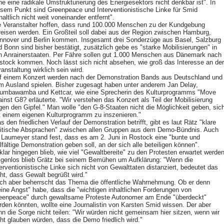
ne eine radikale Umstrukturierung des Energiesektors nicht denkbar ist". In
esem Punkt sind Greenpeace und Interventionistische Linke für Smid
haltlich nicht weit voneinander entfernt".
e Veranstalter hoffen, dass rund 100.000 Menschen zu der Kundgebung
reisen werden. Ein Großteil soll dabei aus der Region zwischen Hamburg,
nnover und Berlin kommen. Insgesamt drei Sonderzüge aus Basel, Salzburg
d Bonn sind bisher bestätigt, zusätzlich gebe es "starke Mobilisierungen" in
n Anrainerstaaten. Per Fähre sollen gut 1.000 Menschen aus Dänemark nach
stock kommen. Noch lässt sich nicht absehen, wie groß das Interesse an der
anstaltung wirklich sein wird.
f einem Konzert werden nach der Demonstration Bands aus Deutschland und
m Ausland spielen. Bisher zugesagt haben unter anderem Jan Delay,
umbawamba und Kettcar, wie eine Sprecherin des Kulturprogramms "Move
ainst G8? erläuterte. "Wir verstehen das Konzert als Teil der Mobilisierung
gen den Gipfel." Man wolle "den G-8-Staaten nicht die Möglichkeit geben, sic
t einem eigenen Kulturprogramm zu inszenieren."
 den friedlichen Verlauf der Demonstration betrifft, gibt es laut Rätz "klare
litische Absprachen" zwischen allen Gruppen aus dem Demo-Bündnis. Auch
r Laumeyer stand fest, dass es am 2. Juni in Rostock eine "bunte und
lfältige Demonstration geben soll, an der sich alle beteiligen können".
klar hingegen blieb, wie viel "Gewaltbereite" zu den Protesten erwartet werden
lgenlos blieb Grätz bei seinem Bemühen um Aufklärung: "Wenn die
terventionistische Linke sich nicht von Gewalttaten distanziert, bedeutet das
cht, dass Gewalt begrüßt wird."
ch aber beherrscht das Thema die öffentliche Wahrnehmung. Ob er denn
eine Angst" habe, dass die "wichtigen inhaltlichen Forderungen von
eenpeace" durch gewaltsame Proteste Autonomer am Ende "überdeckt"
rden könnten, wollte eine Journalistin von Karsten Smid wissen. Der aber
nn die Sorge nicht teilen: "Wir würden nicht gemeinsam hier sitzen, wenn wir
cht glauben würden, dass die Demo friedlich wird."