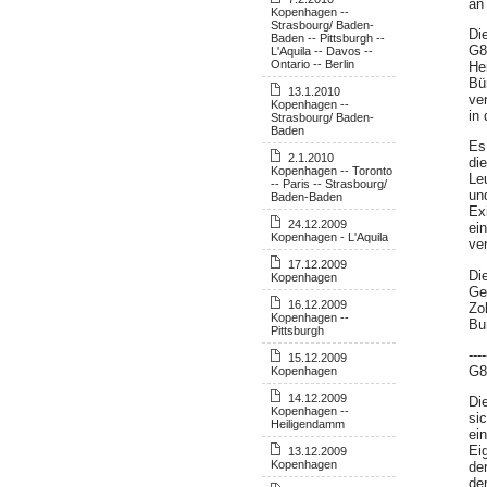
an
Kopenhagen --
Strasbourg/ Baden-
Di
Baden -- Pittsburgh --
G8
L'Aquila -- Davos --
Ontario -- Berlin
He
Bü
13.1.2010
ve
Kopenhagen --
in
Strasbourg/ Baden-
Baden
Es
2.1.2010
di
Kopenhagen -- Toronto
Le
-- Paris -- Strasbourg/
un
Baden-Baden
Ex
24.12.2009
ei
Kopenhagen - L'Aquila
ve
17.12.2009
Di
Kopenhagen
Ge
16.12.2009
Zo
Kopenhagen --
Bu
Pittsburgh
----
15.12.2009
G8
Kopenhagen
14.12.2009
Di
Kopenhagen --
si
Heiligendamm
ei
Ei
13.12.2009
Kopenhagen
de
de