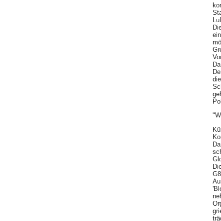
ko
St
Lu
Di
ei
mö
Gr
Vo
Da
De
di
Sc
ge
Po
"W
Kü
Ko
Da
sc
Gl
Di
G8
Au
'B
ne
Or
gr
tr