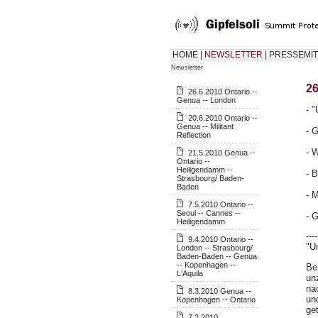
HOME
|
NEWSLETTER
|
PRESSEMIT
Newsletter
26
26.6.2010 Ontario --
Genua -- London
- 
20.6.2010 Ontario --
Genua -- Militant
- 
Reflection
- 
21.5.2010 Genua --
Ontario --
Heiligendamm --
- 
Strasbourg/ Baden-
Baden
- 
7.5.2010 Ontario --
Seoul -- Cannes --
- 
Heiligendamm
----
9.4.2010 Ontario --
"U
London -- Strasbourg/
Baden-Baden -- Genua
-- Kopenhagen --
Be
L'Aquila
un
na
8.3.2010 Genua --
un
Kopenhagen -- Ontario
ge
7.2.2010