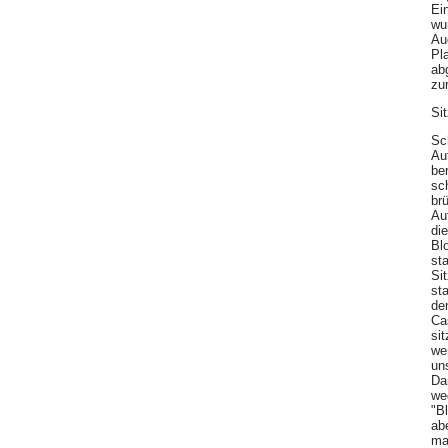
Ei
wu
Au
Pl
ab
zur
Si
Sc
Au
be
sc
brü
Au
di
Bl
st
Sit
st
de
Ca
si
we
un
Dam
we
"B
ab
ma