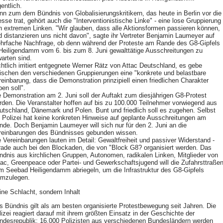
entlich.
nn zum dem Bündnis von Globalisierungskritikern, das heute in Berlin vor die
esse trat, gehört auch die "Interventionistische Linke" - eine lose Gruppierung
n extremen Linken. "Wir glauben, dass alle Aktionsformen passieren können,
d distanzieren uns nicht davon", sagte ihr Vertreter Benjamin Laumeyer auf
hrfache Nachfrage, ob denn während der Proteste am Rande des G8-Gipfels
 Heiligendamm vom 6. bis zum 8. Juni gewalttätige Ausschreitungen zu
warten sind.
chtlich irritiert entgegnete Werner Rätz von Attac Deutschland, es gebe
ischen den verschiedenen Gruppierungen eine "konkrete und belastbare
reinbarung, dass die Demonstration prinzipiell einen friedlichen Charakter
en soll".
e Demonstration am 2. Juni soll der Auftakt zum diesjährigen G8-Protest
rden. Die Veranstalter hoffen auf bis zu 100.000 Teilnehmer vorwiegend aus
utschland, Dänemark und Polen. Bunt und friedlich soll es zugehen. Selbst
e Polizei hat keine konkreten Hinweise auf geplante Ausschreitungen am
nde. Doch Benjamin Laumeyer will sich nur für den 2. Juni an die
reinbarungen des Bündnisses gebunden wissen.
e Vereinbarungen lauten im Detail: Gewaltfreiheit und passiver Widerstand -
rade auch bei den Blockaden, die von "Block G8? organisiert werden. Das
ndnis aus kirchlichen Gruppen, Autonomen, radikalen Linken, Mitglieder von
tac, Greenpeace oder Partei- und Gewerkschaftsjugend will die Zufahrsttraße
m Seebad Heiligendamm abriegeln, um die Infrastruktur des G8-Gipfels
hmzulegen.
ine Schlacht, sondern Inhalt
s Bündnis gilt als am besten organisierte Protestbewegung seit Jahren. Die
lizei reagiert darauf mit ihrem größten Einsatz in der Geschichte der
ndesrepublik: 16.000 Polizisten aus verschiedenen Bundesländern werden