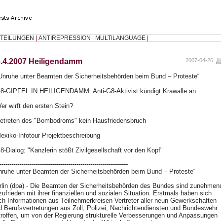
TEILUNGEN
|
ANTIREPRESSION
|
MULTILANGUAGE
|
.4.2007 Heiligendamm
2007-04-26
"Unruhe unter Beamten der Sicherheitsbehörden beim Bund – Proteste“
G8-GIPFEL IN HEILIGENDAMM: Anti-G8-Aktivist kündigt Krawalle an
Wer wirft den ersten Stein?
Betreten des "Bombodroms" kein Hausfriedensbruch
Mexiko-Infotour Projektbeschreibung
G8-Dialog: "Kanzlerin stößt Zivilgesellschaft vor den Kopf"
-----------------------------------------------------------------
nruhe unter Beamten der Sicherheitsbehörden beim Bund – Proteste“
rlin (dpa) - Die Beamten der Sicherheitsbehörden des Bundes sind zunehmen
zufrieden mit ihrer finanziellen und sozialen Situation. Erstmals haben sich
ch Informationen aus Teilnehmerkreisen Vertreter aller neun Gewerkschaften
d Berufsvertretungen aus Zoll, Polizei, Nachrichtendiensten und Bundeswehr
troffen, um von der Regierung strukturelle Verbesserungen und Anpassungen