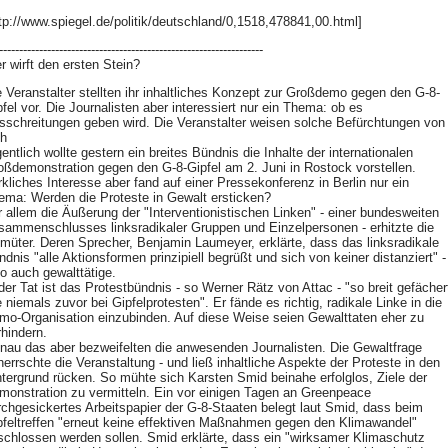
ttp://www.spiegel.de/politik/deutschland/0,1518,478841,00.html]
------------------------------------------------------------------
r wirft den ersten Stein?
e Veranstalter stellten ihr inhaltliches Konzept zur Großdemo gegen den G-8-
pfel vor. Die Journalisten aber interessiert nur ein Thema: ob es
sschreitungen geben wird. Die Veranstalter weisen solche Befürchtungen von
ch
entlich wollte gestern ein breites Bündnis die Inhalte der internationalen
oßdemonstration gegen den G-8-Gipfel am 2. Juni in Rostock vorstellen.
rkliches Interesse aber fand auf einer Pressekonferenz in Berlin nur ein
ema: Werden die Proteste in Gewalt ersticken?
r allem die Äußerung der "Interventionistischen Linken" - einer bundesweiten
sammenschlusses linksradikaler Gruppen und Einzelpersonen - erhitzte die
müter. Deren Sprecher, Benjamin Laumeyer, erklärte, dass das linksradikale
dnis "alle Aktionsformen prinzipiell begrüßt und sich von keiner distanziert" -
so auch gewalttätige.
 der Tat ist das Protestbündnis - so Werner Rätz von Attac - "so breit gefächer
 niemals zuvor bei Gipfelprotesten". Er fände es richtig, radikale Linke in die
mo-Organisation einzubinden. Auf diese Weise seien Gewalttaten eher zu
rhindern.
nau das aber bezweifelten die anwesenden Journalisten. Die Gewaltfrage
herrschte die Veranstaltung - und ließ inhaltliche Aspekte der Proteste in den
ntergrund rücken. So mühte sich Karsten Smid beinahe erfolglos, Ziele der
monstration zu vermitteln. Ein vor einigen Tagen an Greenpeace
rchgesickertes Arbeitspapier der G-8-Staaten belegt laut Smid, dass beim
pfeltreffen "erneut keine effektiven Maßnahmen gegen den Klimawandel"
schlossen werden sollen. Smid erklärte, dass ein "wirksamer Klimaschutz