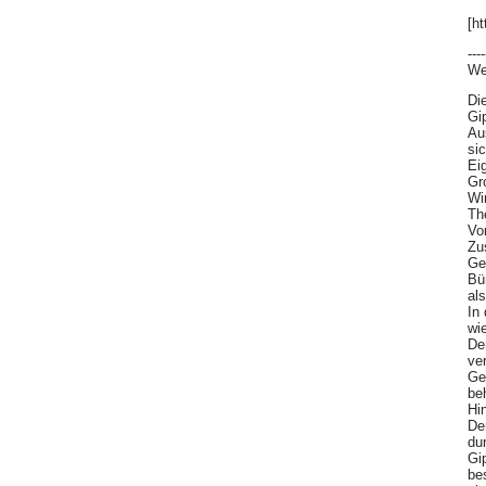
[h
----
We
Di
Gi
Au
si
Eig
Gr
Wi
Th
Vo
Zu
Ge
Bün
al
In
wie
De
ve
Ge
be
Hi
De
du
Gi
be