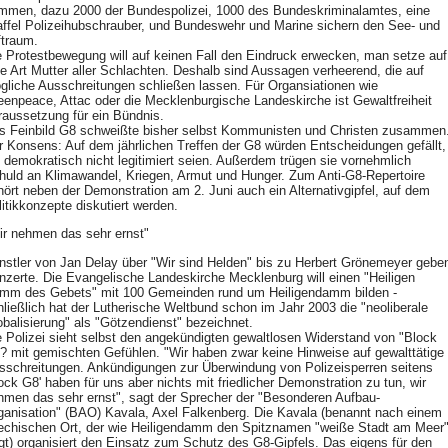
mmen, dazu 2000 der Bundespolizei, 1000 des Bundeskriminalamtes, eine
affel Polizeihubschrauber, und Bundeswehr und Marine sichern den See- und
ftraum.
e Protestbewegung will auf keinen Fall den Eindruck erwecken, man setze auf
ne Art Mutter aller Schlachten. Deshalb sind Aussagen verheerend, die auf
gliche Ausschreitungen schließen lassen. Für Organsiationen wie
eenpeace, Attac oder die Mecklenburgische Landeskirche ist Gewaltfreiheit
raussetzung für ein Bündnis.
s Feinbild G8 schweißte bisher selbst Kommunisten und Christen zusammen
r Konsens: Auf dem jährlichen Treffen der G8 würden Entscheidungen gefällt,
e demokratisch nicht legitimiert seien. Außerdem trügen sie vornehmlich
huld an Klimawandel, Kriegen, Armut und Hunger. Zum Anti-G8-Repertoire
hört neben der Demonstration am 2. Juni auch ein Alternativgipfel, auf dem
litikkonzepte diskutiert werden.
ir nehmen das sehr ernst"
nstler von Jan Delay über "Wir sind Helden" bis zu Herbert Grönemeyer gebe
nzerte. Die Evangelische Landeskirche Mecklenburg will einen "Heiligen
mm des Gebets" mit 100 Gemeinden rund um Heiligendamm bilden -
hließlich hat der Lutherische Weltbund schon im Jahr 2003 die "neoliberale
obalisierung" als "Götzendienst" bezeichnet.
e Polizei sieht selbst den angekündigten gewaltlosen Widerstand von "Block
? mit gemischten Gefühlen. "Wir haben zwar keine Hinweise auf gewalttätige
sschreitungen. Ankündigungen zur Überwindung von Polizeisperren seitens
lock G8' haben für uns aber nichts mit friedlicher Demonstration zu tun, wir
hmen das sehr ernst", sagt der Sprecher der "Besonderen Aufbau-
ganisation" (BAO) Kavala, Axel Falkenberg. Die Kavala (benannt nach einem
iechischen Ort, der wie Heiligendamm den Spitznamen "weiße Stadt am Meer
ägt) organisiert den Einsatz zum Schutz des G8-Gipfels. Das eigens für den