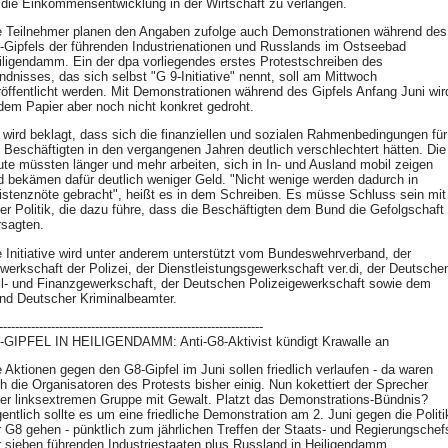
 die Einkommensentwicklung in der Wirtschaft zu verlangen.
e Teilnehmer planen den Angaben zufolge auch Demonstrationen während des
-Gipfels der führenden Industrienationen und Russlands im Ostseebad
iligendamm. Ein der dpa vorliegendes erstes Protestschreiben des
ndnisses, das sich selbst "G 9-Initiative" nennt, soll am Mittwoch
röffentlicht werden. Mit Demonstrationen während des Gipfels Anfang Juni wir
 dem Papier aber noch nicht konkret gedroht.
 wird beklagt, dass sich die finanziellen und sozialen Rahmenbedingungen für
e Beschäftigten in den vergangenen Jahren deutlich verschlechtert hätten. Die
ute müssten länger und mehr arbeiten, sich in In- und Ausland mobil zeigen
d bekämen dafür deutlich weniger Geld. "Nicht wenige werden dadurch in
istenznöte gebracht", heißt es in dem Schreiben. Es müsse Schluss sein mit
ner Politik, die dazu führe, dass die Beschäftigten dem Bund die Gefolgschaft
rsagten.
e Initiative wird unter anderem unterstützt vom Bundeswehrverband, der
werkschaft der Polizei, der Dienstleistungsgewerkschaft ver.di, der Deutsche
ll- und Finanzgewerkschaft, der Deutschen Polizeigewerkschaft sowie dem
nd Deutscher Kriminalbeamter.
------------------------------------------------------------------
-GIPFEL IN HEILIGENDAMM: Anti-G8-Aktivist kündigt Krawalle an
e Aktionen gegen den G8-Gipfel im Juni sollen friedlich verlaufen - da waren
ch die Organisatoren des Protests bisher einig. Nun kokettiert der Sprecher
ner linksextremen Gruppe mit Gewalt. Platzt das Demonstrations-Bündnis?
gentlich sollte es um eine friedliche Demonstration am 2. Juni gegen die Politi
r G8 gehen - pünktlich zum jährlichen Treffen der Staats- und Regierungschef
r sieben führenden Industriestaaten plus Russland in Heiligendamm.