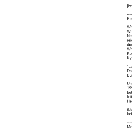
[h
----
Be
Wi
Wi
Ne
re
di
Wi
Ko
Ky
"L
Da
Bu
Um
19
be
In
He
(Be
ke
----
Me