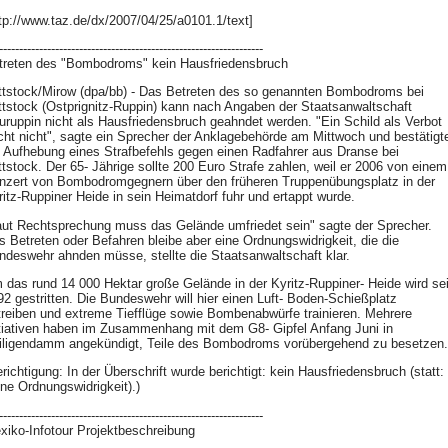
ttp://www.taz.de/dx/2007/04/25/a0101.1/text]
------------------------------------------------------------------
treten des "Bombodroms" kein Hausfriedensbruch
ttstock/Mirow (dpa/bb) - Das Betreten des so genannten Bombodroms bei
ttstock (Ostprignitz-Ruppin) kann nach Angaben der Staatsanwaltschaft
uruppin nicht als Hausfriedensbruch geahndet werden. "Ein Schild als Verbot
icht nicht", sagte ein Sprecher der Anklagebehörde am Mittwoch und bestätigt
e Aufhebung eines Strafbefehls gegen einen Radfahrer aus Dranse bei
ttstock. Der 65- Jährige sollte 200 Euro Strafe zahlen, weil er 2006 von einem
nzert von Bombodromgegnern über den früheren Truppenübungsplatz in der
ritz-Ruppiner Heide in sein Heimatdorf fuhr und ertappt wurde.
aut Rechtsprechung muss das Gelände umfriedet sein" sagte der Sprecher.
s Betreten oder Befahren bleibe aber eine Ordnungswidrigkeit, die die
ndeswehr ahnden müsse, stellte die Staatsanwaltschaft klar.
 das rund 14 000 Hektar große Gelände in der Kyritz-Ruppiner- Heide wird sei
92 gestritten. Die Bundeswehr will hier einen Luft- Boden-Schießplatz
treiben und extreme Tiefflüge sowie Bombenabwürfe trainieren. Mehrere
itiativen haben im Zusammenhang mit dem G8- Gipfel Anfang Juni in
iligendamm angekündigt, Teile des Bombodroms vorübergehend zu besetzen.
richtigung: In der Überschrift wurde berichtigt: kein Hausfriedensbruch (statt:
ine Ordnungswidrigkeit).)
------------------------------------------------------------------
xiko-Infotour Projektbeschreibung