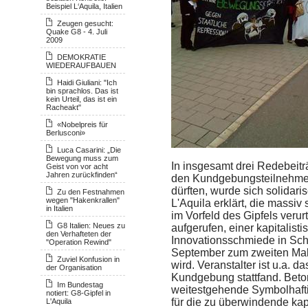
Beispiel L‘Aquila, Italien
Zeugen gesucht:
Quake G8 - 4. Juli
2009
DEMOKRATIE
WIEDERAUFBAUEN
Haidi Giuliani: "Ich
bin sprachlos. Das ist
kein Urteil, das ist ein
Racheakt"
«Nobelpreis für
Berlusconi»
Luca Casarini: „Die
Bewegung muss zum
In insgesamt drei Redebeitr
Geist von vor acht
Jahren zurückfinden“
den Kundgebungsteilnehme
dürften, wurde sich solidaris
Zu den Festnahmen
wegen "Hakenkrallen"
L'Aquila erklärt, die massi
in Italien
im Vorfeld des Gipfels veru
G8 Italien: Neues zu
aufgerufen, einer kapitali
den Verhafteten der
Innovationsschmiede in Sch
"Operation Rewind"
September zum zweiten Mal i
Zuviel Konfusion in
wird. Veranstalter ist u.a. d
der Organisation
Kundgebung stattfand. Beton
Im Bundestag
weitestgehende Symbolhafti
notiert: G8-Gipfel in
für die zu überwindende kap
L'Aquila