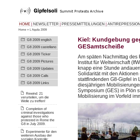
HOME
|
NEWSLETTER
|
PRESSEMITTEILUNGEN
|
ANTIREPRESSIO
Home
»
L Aquila 2009
Kiel: Kundgebung ge
G8 2009 english
GESamtscheiße
G8 2009 castellano
G8 2009 Ticker
Am späten Nachmittag des Fr
G8 2009 Pictures
Institut für Weltwirschaft (I
knapp eine Stunde andauern
G8 2009 Updates
Solidarität mit den Aktionen 
G8 2009 Calls
stattfindenden G8-Gipfel in 
G8 2009 Links
diesjährigen Mobilisierung
Symposium (GES) in Plön sta
Rewind: 21
Mobilisierung im Vorfeld im
verurteilen, um die
Welle zu treffen!
Completion of
criminal investigations
against those who
protested in Rome the
G8 in July 2009.
Experimente für den
weiteren Ausbau der
sozialen Kontrolle: