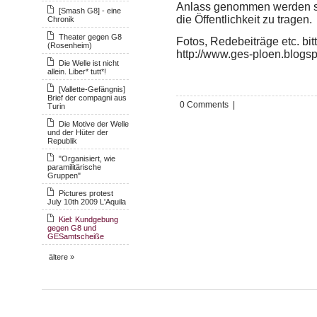
Anlass genommen werden soll
[Smash G8] - eine
die Öffentlichkeit zu tragen.
Chronik
Theater gegen G8
Fotos, Redebeiträge etc. bit
(Rosenheim)
http://www.ges-ploen.blogs
Die Welle ist nicht
allein. Liber* tutt*!
[Vallette-Gefängnis]
Brief der compagni aus
0 Comments |
Turin
Die Motive der Welle
und der Hüter der
Republik
"Organisiert, wie
paramilitärische
Gruppen"
Pictures protest
July 10th 2009 L'Aquila
Kiel: Kundgebung
gegen G8 und
GESamtscheiße
ältere »