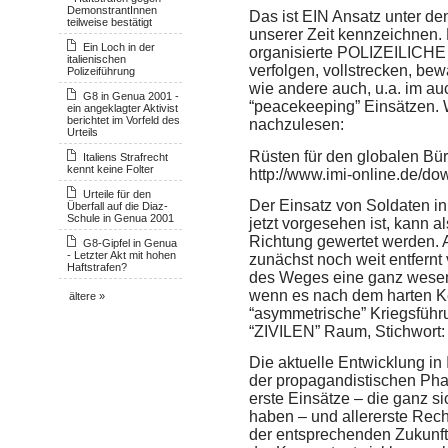
DemonstrantInnen
Das ist
EIN
Ansatz unter de
teilweise bestätigt
unserer Zeit kennzeichnen. Di
Ein Loch in der
organisierte
POLIZEILICHE
italienischen
verfolgen, vollstrecken, be
Polizeiführung
wie andere auch, u.a. im 
G8 in Genua 2001 -
“peacekeeping” Einsätzen. Wa
ein angeklagter Aktivist
berichtet im Vorfeld des
nachzulesen:
Urteils
Rüsten für den globalen Bür
Italiens Strafrecht
kennt keine Folter
http://www.imi-online.de/do
Urteile für den
Der Einsatz von Soldaten in “
Überfall auf die Diaz-
Schule in Genua 2001
jetzt vorgesehen ist, kann al
Richtung gewertet werden. A
G8-Gipfel in Genua
- Letzter Akt mit hohen
zunächst noch weit entfern
Haftstrafen?
des Weges eine ganz wesent
wenn es nach dem harten Ker
ältere »
“asymmetrische” Kriegsf
“
ZIVILEN
” Raum, Stichwort:
Die aktuelle Entwicklung in I
der propagandistischen Phas
erste Einsätze – die ganz si
haben – und allererste Rech
der entsprechenden Zukunfts