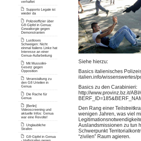
verhaftet
Supporto Legale ist
wieder da
Polizeioffizier über
G8-Gipfel in Genua:
Gewaltorgie gegen
Demonstranten
Lustloses
Schweigen: Nicht
einmal Italiens Linke hat
Interesse an einer
Genua-Aufarbeitung
Siehe hierzu:
Mit Mussolini-
Gesetz gegen
Basics italienisches Polizei
Opposition
italien.info/wissenswertes/
Veranstaltung zu
den G8 Urteilen in
Basics zu den Carabinieri:
Genua
http://www.provinz.bz.it/
ABI
Die Rache für
BERF_ID=185&BERF_NAME
Genua
[Berlin]
Den Rang einer Teilstreitkraf
Videoscreening und
wenigen Jahren, was viel m
aktuelle Infos: Genua
war eine Revolte!
Legitimationsnotwendigkeite
Auslandsmissionen zu tun ha
Unglaubliche
Strafen
Schwerpunkt Territorialkont
“zivilen” Raum agieren.
G8-Gipfel in Genua
- Haftstrafen gegen