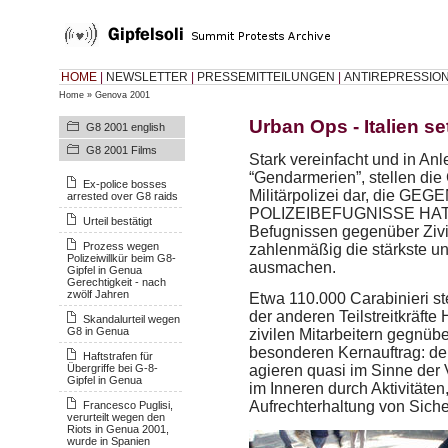
HOME
|
NEWSLETTER
|
PRESSEMITTEILUNGEN
|
ANTIREPRESSIO
Home
»
Genova 2001
Urban Ops - Italien se
G8 2001 english
G8 2001 Films
Stark vereinfacht und in Anl
“Gendarmerien”, stellen die
Ex-police bosses
Militärpolizei dar, die G
arrested over G8 raids
POLIZEIBEFUGNISSE
HA
Urteil bestätigt
Befugnissen gegenüber Zivili
Prozess wegen
zahlenmäßig die stärkste unte
Polizeiwillkür beim G8-
ausmachen.
Gipfel in Genua
Gerechtigkeit - nach
zwölf Jahren
Etwa 110.000 Carabinieri 
der anderen Teilstreitkräfte
Skandalurteil wegen
G8 in Genua
zivilen Mitarbeitern gegnüb
besonderen Kernauftrag: der 
Haftstrafen für
Übergriffe bei G-8-
agieren quasi im Sinne der V
Gipfel in Genua
im Inneren durch Aktivitäte
Aufrechterhaltung von Sich
Francesco Puglisi,
verurteilt wegen den
Riots in Genua 2001,
wurde in Spanien