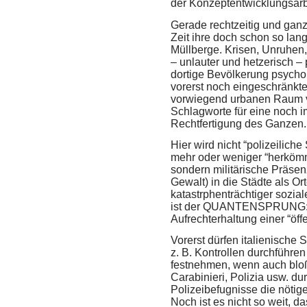
der Konzeptentwicklungsarb
Gerade rechtzeitig und ganz
Zeit ihre doch schon so lan
Müllberge. Krisen, Unruhen
– unlauter und hetzerisch –
dortige Bevölkerung psycho
vorerst noch eingeschränkter)
vorwiegend urbanen Raum vo
Schlagworte für eine noch i
Rechtfertigung des Ganzen.
Hier wird nicht “polizeilich
mehr oder weniger “herkömm
sondern militärische Präsenz
Gewalt) in die Städte als Ort
katastrphenträchtiger sozial
ist der
QUANTENSPRUNG
Aufrechterhaltung einer “öff
Vorerst dürfen italienische 
z. B. Kontrollen durchführ
festnehmen, wenn auch bloß 
Carabinieri, Polizia usw. du
Polizeibefugnisse die nöti
Noch ist es nicht so weit, 